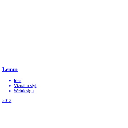
Lemur
Idea,
Vizuální styl,
Webdesign
2012