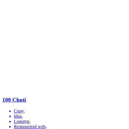
100 Chutí
Copy,
Idea,
Logotyp,
Responzivní web,