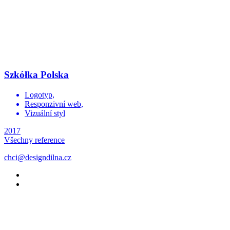
Szkółka Polska
Logotyp,
Responzivní web,
Vizuální styl
2017
Všechny reference
chci@designdilna.cz