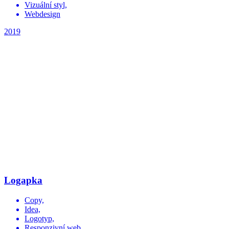
Vizuální styl,
Webdesign
2019
Logapka
Copy,
Idea,
Logotyp,
Responzivní web,